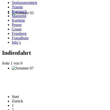
Seelsorgeeinheit
Tramin
Kurtatsch
Margreid
Kurtinig
Penon
Graun
Fennberg
Fotoalbum
Info´s
Indienfahrt
Seite 1 von 9
Start
Zurück
1
2