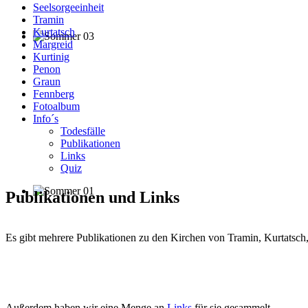
Seelsorgeeinheit
Tramin
Kurtatsch
Margreid
Kurtinig
Penon
Graun
Fennberg
Fotoalbum
Info´s
Todesfälle
Publikationen
Links
Quiz
Publikationen und Links
Es gibt mehrere Publikationen zu den Kirchen von Tramin, Kurtatsc
Außerdem haben wir eine Menge an
Links
für sie gesammelt.