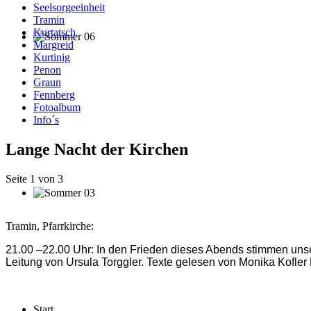
Seelsorgeeinheit
Tramin
Kurtatsch
Margreid
Kurtinig
Penon
Graun
Fennberg
Fotoalbum
Info´s
Lange Nacht der Kirchen
Seite 1 von 3
Tramin, Pfarrkirche:
21.00
–
22.00 Uhr
:
In den Frieden dieses Abends
stimmen
uns
Leitung von
Ursula Torggler. Texte gelesen von Monika Kofler 
Start