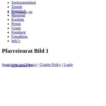
Seelsorgeeinheit
Tramin
Kurtatsch
Margreid
Kurtinig
Penon
Graun
Fennberg
Fotoalbum
Info´s
Pfarreienrat Bild 1
Impressum und Privacy
|
Cookie Policy
|
Login